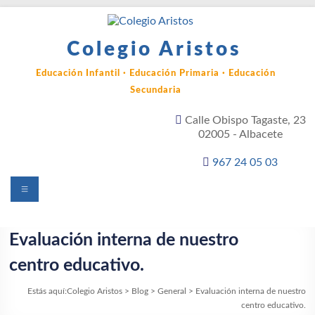
Saltar
al
contenido
Colegio Aristos
Educación Infantil · Educación Primaria · Educación
Secundaria
Calle Obispo Tagaste, 23
02005 - Albacete
967 24 05 03
Menú
Evaluación interna de nuestro
centro educativo.
Estás aquí:
Colegio Aristos
>
Blog
>
General
>
Evaluación interna de nuestro
centro educativo.