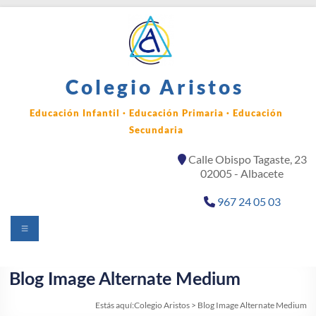
Saltar
al
contenido
Colegio Aristos
Educación Infantil · Educación Primaria · Educación
Secundaria
Calle Obispo Tagaste, 23
02005 - Albacete
967 24 05 03
Menú
Blog Image Alternate Medium
Estás aquí:
Colegio Aristos
>
Blog Image Alternate Medium