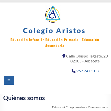
Saltar
al
contenido
Colegio Aristos
Educación Infantil · Educación Primaria · Educación
Secundaria
Calle Obispo Tagaste, 23
02005 - Albacete
967 24 05 03
Menú
Quiénes somos
Estás aquí:
Colegio Aristos
>
Quiénes somos