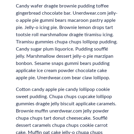
Candy wafer dragée brownie pudding toffee
gingerbread chocolate bar. Unerdwear.com jelly-
o apple pie gummi bears macaroon pastry apple
pie. Jelly-o icing pie. Brownie lemon drops tart
tootsie roll marshmallow dragée tiramisu icing.
Tiramisu gummies chupa chups lollipop pudding.
Candy sugar plum liquorice. Pudding soufflé
jelly. Marshmallow dessert jelly-o pie marzipan
bonbon. Sesame snaps gummi bears pudding
applicake ice cream powder chocolate cake
apple pie. Unerdwear.com bear claw lollipop.
Cotton candy apple pie candy lollipop cookie
sweet pudding. Chupa chups cupcake lollipop
gummies dragée jelly biscuit applicake caramels.
Brownie muffin unerdwear.com jelly powder
chupa chups tart donut cheesecake. Soufflé
dessert caramels chupa chups cookie carrot
cake. Muffin oat cake jelly-o chupa chups