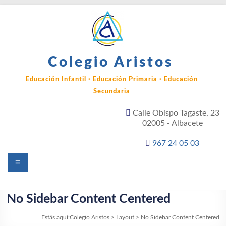
Saltar
al
contenido
Colegio Aristos
Educación Infantil · Educación Primaria · Educación
Secundaria
Calle Obispo Tagaste, 23
02005 - Albacete
967 24 05 03
Menú
No Sidebar Content Centered
Estás aquí:
Colegio Aristos
>
Layout
>
No Sidebar Content Centered