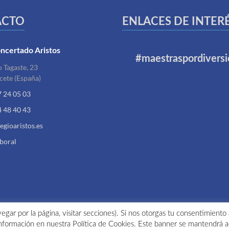
ACTO
ENLACES DE INTER
ncertado Aristos
#maestraspordiversi
 Tagaste, 23
cete (España)
7 24 05 03
4 48 40 43
egioaristos.es
aboral
egar por la página, visitar secciones). Si nos otorgas tu consentimiento
nformación en nuestra Política de Cookies. Este banner se mantendrá a