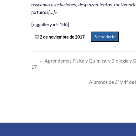
buscando asociaciones, desplazamientos, metamorfos
fortuitos[…]»
[nggallery id=186]
Secundaria
2 de noviembre de 2017
←
Aprendemos Física y Química, y Biología y 
17
Alumnos de 3º y 4º de 