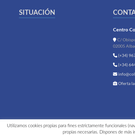
SITUACIÓN
CONT
Centro Co
C/ Obispo
02005 Alba
(+34) 96
(+34) 64
info@col
Oferta l
Utilizamos cookies propias para fines estrictamente funcionales (nav
propias necesarias. Dispones de más i