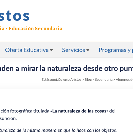
stos
ria · Educación Secundaria
Oferta Educativa
Servicios
Programas y 
den a mirar la naturaleza desde otro punt
Estás aquí:
Colegio Aristos
>
Blog
>
Secundaria
>
Alumnos de 
ción fotográfica titulada «
» del
La naturaleza de las cosas
Asunción.
uraleza de la misma manera en que lo hace con los objetos,