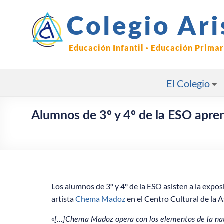
Saltar
al
Colegio Ari
contenido
Educación Infantil · Educación Prima
El Colegio
Alumnos de 3º y 4º de la ESO apren
Los alumnos de 3º y 4º de la ESO asisten a la exposi
artista
Chema Madoz
en el Centro Cultural de la 
«[…]Chema Madoz opera con los elementos de la nat