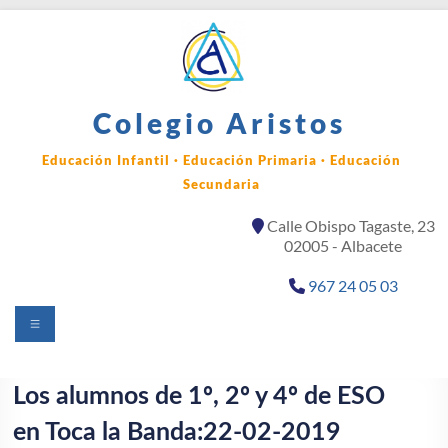
Saltar
al
contenido
Colegio Aristos
Educación Infantil · Educación Primaria · Educación
Secundaria
Calle Obispo Tagaste, 23
02005 - Albacete
967 24 05 03
Menú
Los alumnos de 1º, 2º y 4º de ESO
en Toca la Banda:22-02-2019