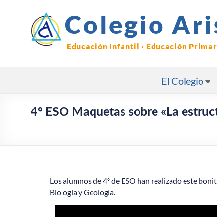
Saltar
al
Colegio Ari
contenido
Educación Infantil · Educación Prima
El Colegio
4º ESO Maquetas sobre «La estruct
Los alumnos de 4º de ESO han realizado este bonito
Biología y Geología.