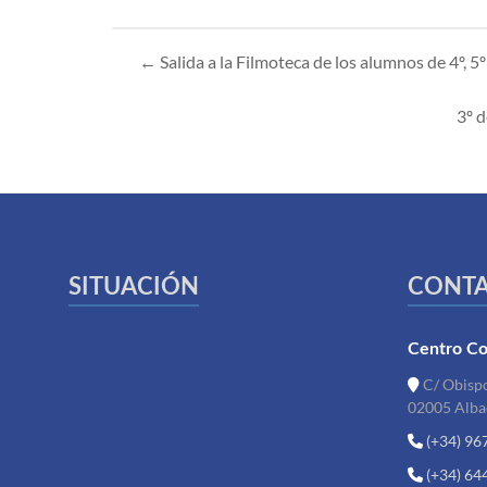
←
Salida a la Filmoteca de los alumnos de 4º, 5
3º 
SITUACIÓN
CONT
Centro Co
C/ Obispo
02005 Alba
(+34) 96
(+34) 64