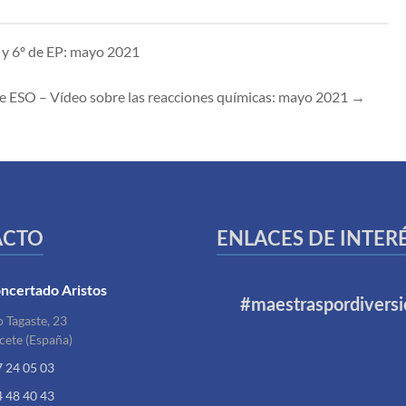
º y 6º de EP: mayo 2021
de ESO – Vídeo sobre las reacciones químicas: mayo 2021
→
ACTO
ENLACES DE INTER
ncertado Aristos
#maestraspordiversi
 Tagaste, 23
cete (España)
7 24 05 03
4 48 40 43