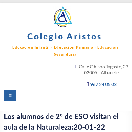
Saltar
al
contenido
Colegio Aristos
Educación Infantil · Educación Primaria · Educación
Secundaria
Calle Obispo Tagaste, 23
02005 - Albacete
967 24 05 03
Menú
Los alumnos de 2º de ESO visitan el
aula de la Naturaleza:20-01-22