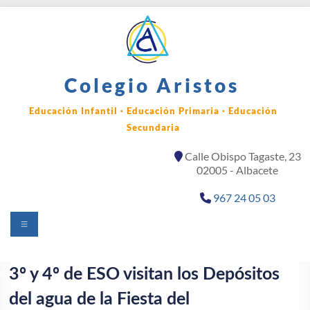
Saltar
al
contenido
Colegio Aristos
Educación Infantil · Educación Primaria · Educación
Secundaria
Calle Obispo Tagaste, 23
02005 - Albacete
967 24 05 03
Menú
3º y 4º de ESO visitan los Depósitos
del agua de la Fiesta del