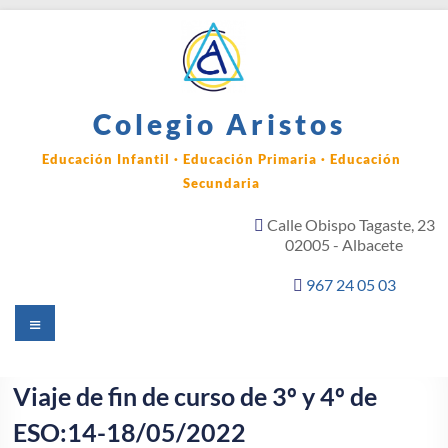
Saltar
al
contenido
Colegio Aristos
Educación Infantil · Educación Primaria · Educación
Secundaria
Calle Obispo Tagaste, 23
02005 - Albacete
967 24 05 03
Menú
Viaje de fin de curso de 3º y 4º de
ESO:14-18/05/2022