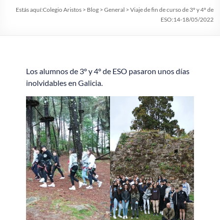
Estás aquí:
Colegio Aristos
>
Blog
>
General
>
Viaje de fin de curso de 3º y 4º de
ESO:14-18/05/2022
Los alumnos de 3º y 4º de ESO pasaron unos días
inolvidables en Galicia.