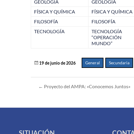
GEOLOGÍA
GEOLOGÍA
FÍSICA Y QUÍMICA
FÍSICA Y QUÍMICA
FILOSOFÍA
FILOSOFÍA
TECNOLOGÍA
TECNOLOGÍA
“OPERACIÓN
MUNDO”
General
,
Secundaria
19 de junio de 2026
←
Proyecto del AMPA: «Conocemos Juntos»
SITUACIÓN
CONT