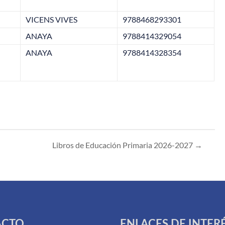
VICENS VIVES
9788468293301
ANAYA
9788414329054
ANAYA
9788414328354
Libros de Educación Primaria 2026-2027
→
ACTO
ENLACES DE INTER