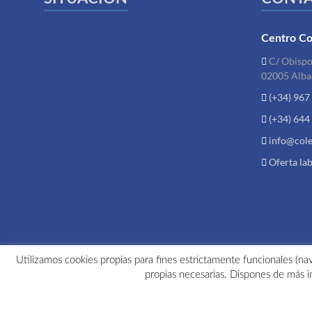
Centro Co
C/ Obispo 
02005 Alba
(+34) 967
(+34) 644
info@cole
Oferta la
Utilizamos cookies propias para fines estrictamente funcionales (nav
propias necesarias. Dispones de más i
Copyright © 2026
Colegio Aristos
. Todos los derechos reservados. Tema
S