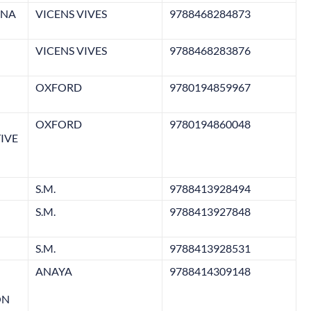
ANA
VICENS VIVES
9788468284873
VICENS VIVES
9788468283876
OXFORD
9780194859967
OXFORD
9780194860048
IVE
S.M.
9788413928494
S.M.
9788413927848
S.M.
9788413928531
ANAYA
9788414309148
ÓN