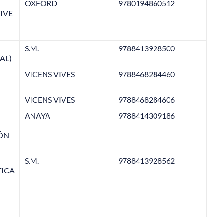
OXFORD
9780194860512
IVE
S.M.
9788413928500
AL)
VICENS VIVES
9788468284460
VICENS VIVES
9788468284606
ANAYA
9788414309186
IÓN
S.M.
9788413928562
TICA