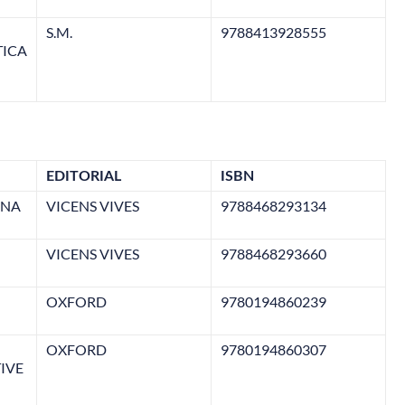
S.M.
9788413928555
TICA
EDITORIAL
ISBN
ANA
VICENS VIVES
9788468293134
VICENS VIVES
9788468293660
OXFORD
9780194860239
OXFORD
9780194860307
IVE