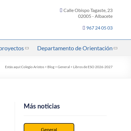
Calle Obispo Tagaste, 23
02005 - Albacete
967 24 05 03
proyectos
Departamento de Orientación
Estás aquí:
Colegio Aristos
>
Blog
>
General
>
Libros de ESO 2026-2027
Más noticias
General