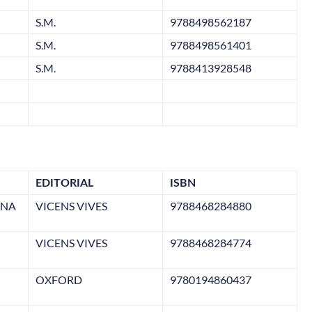
S.M.
9788498562187
S.M.
9788498561401
S.M.
9788413928548
EDITORIAL
ISBN
ANA
VICENS VIVES
9788468284880
VICENS VIVES
9788468284774
OXFORD
9780194860437