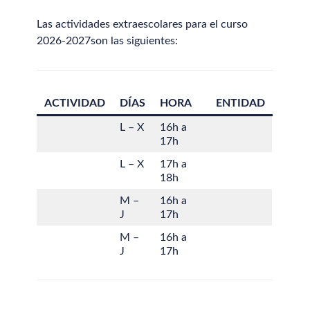
Las actividades extraescolares para el curso
2026-2027son las siguientes:
ACTIVIDAD
DÍAS
HORA
ENTIDAD
L – X
16h a
17h
L – X
17h a
18h
M –
16h a
J
17h
M –
16h a
J
17h