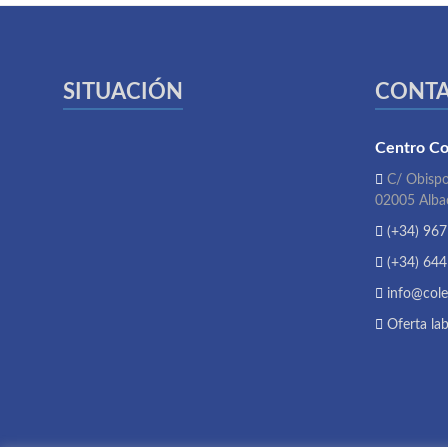
SITUACIÓN
CONT
Centro Co
C/ Obispo
02005 Alba
(+34) 967
(+34) 644
info@cole
Oferta lab