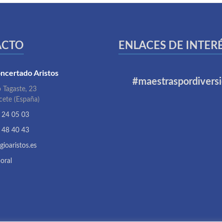
ACTO
ENLACES DE INTER
ncertado Aristos
#maestraspordivers
 Tagaste, 23
cete (España)
 24 05 03
 48 40 43
gioaristos.es
oral