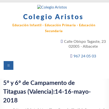
Saltar
al
contenido
Colegio Aristos
Educación Infantil · Educación Primaria · Educación
Secundaria
Calle Obispo Tagaste, 23
02005 - Albacete
967 24 05 03
Menú
5º y 6º de Campamento de
Titaguas (Valencia):14-16-mayo-
2018