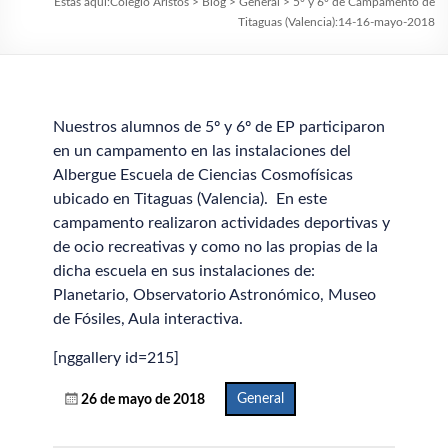
Estás aquí:
Colegio Aristos
>
Blog
>
General
>
5º y 6º de Campamento de
Titaguas (Valencia):14-16-mayo-2018
Nuestros alumnos de 5º y 6º de EP participaron
en un campamento en las instalaciones del
Albergue Escuela de Ciencias Cosmofísicas
ubicado en Titaguas (Valencia). En este
campamento realizaron actividades deportivas y
de ocio recreativas y como no las propias de la
dicha escuela en sus instalaciones de:
Planetario, Observatorio Astronómico, Museo
de Fósiles, Aula interactiva.
[nggallery id=215]
General
26 de mayo de 2018