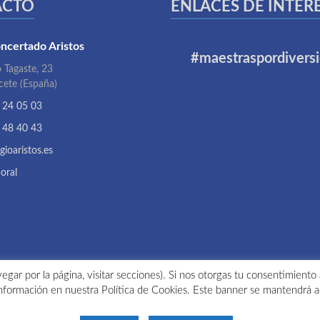
ACTO
ENLACES DE INTER
ncertado Aristos
#maestraspordivers
 Tagaste, 23
cete (España)
 24 05 03
 48 40 43
gioaristos.es
oral
egar por la página, visitar secciones). Si nos otorgas tu consentimiento
nformación en nuestra Política de Cookies. Este banner se mantendrá a