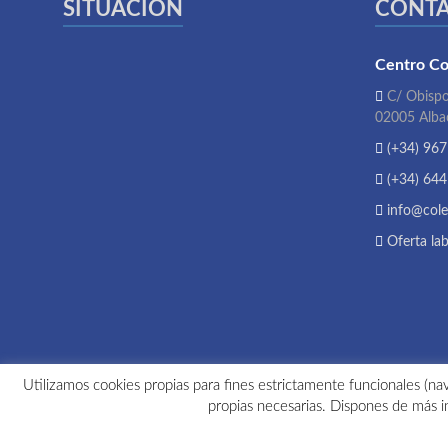
SITUACIÓN
CONT
Centro Co
C/ Obispo
02005 Alba
(+34) 967
(+34) 644
info@cole
Oferta lab
Utilizamos cookies propias para fines estrictamente funcionales (nav
propias necesarias. Dispones de más i