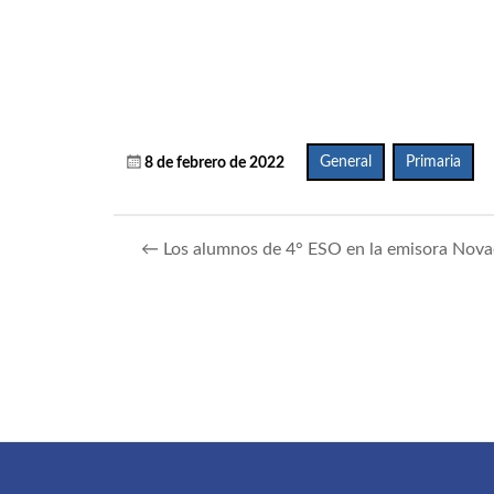
General
,
Primaria
8 de febrero de 2022
←
Los alumnos de 4° ESO en la emisora Nov