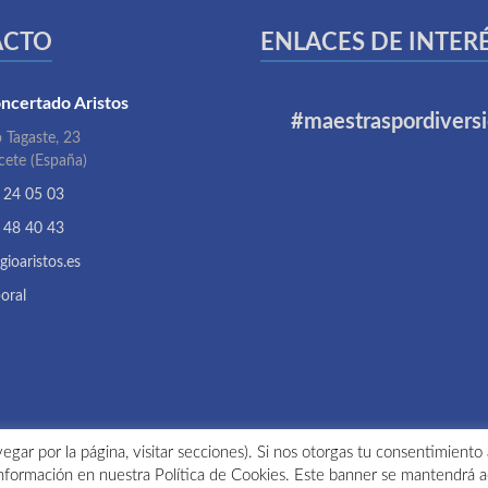
ACTO
ENLACES DE INTER
ncertado Aristos
#maestraspordivers
 Tagaste, 23
cete (España)
 24 05 03
 48 40 43
gioaristos.es
oral
egar por la página, visitar secciones). Si nos otorgas tu consentimiento
nformación en nuestra Política de Cookies. Este banner se mantendrá a