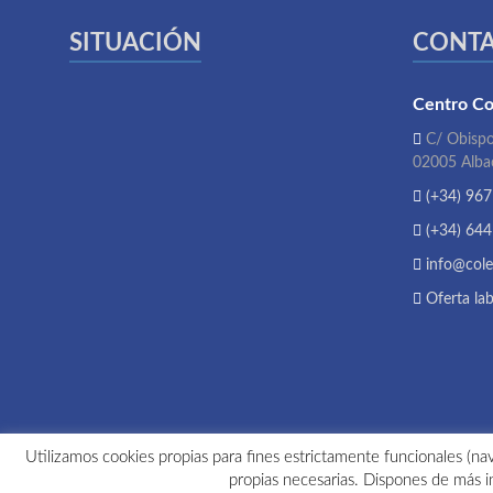
SITUACIÓN
CONT
Centro Co
C/ Obispo
02005 Alba
(+34) 967
(+34) 644
info@cole
Oferta lab
Utilizamos cookies propias para fines estrictamente funcionales (nav
propias necesarias. Dispones de más i