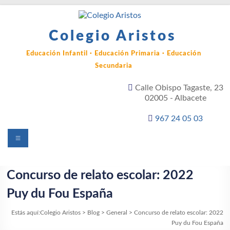
Saltar
al
contenido
Colegio Aristos
Educación Infantil · Educación Primaria · Educación
Secundaria
Calle Obispo Tagaste, 23
02005 - Albacete
967 24 05 03
Menú
Concurso de relato escolar: 2022
Puy du Fou España
Estás aquí:
Colegio Aristos
>
Blog
>
General
>
Concurso de relato escolar: 2022
Puy du Fou España