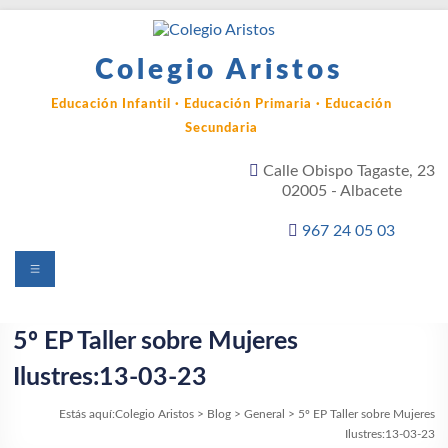
Saltar
al
contenido
Colegio Aristos
Educación Infantil · Educación Primaria · Educación
Secundaria
Calle Obispo Tagaste, 23
02005 - Albacete
967 24 05 03
Menú
5º EP Taller sobre Mujeres
Ilustres:13-03-23
Estás aquí:
Colegio Aristos
>
Blog
>
General
>
5º EP Taller sobre Mujeres
Ilustres:13-03-23