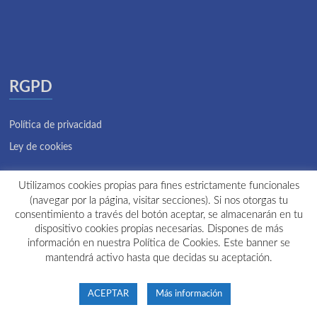
RGPD
Política de privacidad
Ley de cookies
Utilizamos cookies propias para fines estrictamente funcionales
(navegar por la página, visitar secciones). Si nos otorgas tu
consentimiento a través del botón aceptar, se almacenarán en tu
Zona privada
dispositivo cookies propias necesarias. Dispones de más
información en nuestra Política de Cookies. Este banner se
mantendrá activo hasta que decidas su aceptación.
Copyright © 2026
Colegio Aristos
. Todos los derechos reservados. Tema
ACEPTAR
Más información
Spacious
de ThemeGrill. Funciona con:
WordPress
.